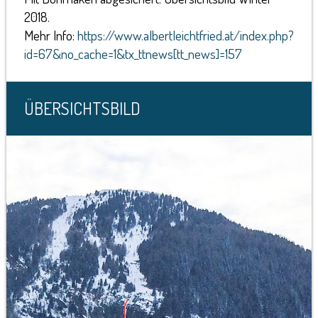
2018.
Mehr Info:
https://www.albertleichtfried.at/index.php?
id=67&no_cache=1&tx_ttnews[tt_news]=157
ÜBERSICHTSBILD