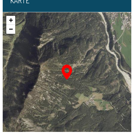
KARTE
+
−