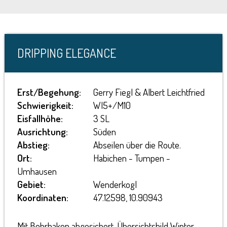
DRIPPING ELEGANCE
Erst/Begehung:
Gerry Fiegl & Albert Leichtfried
Schwierigkeit:
WI5+/M10
Eisfallhöhe:
3 SL
Ausrichtung:
Süden
Abstieg:
Abseilen über die Route.
Ort:
Habichen - Tumpen -
Umhausen
Gebiet:
Wenderkogl
Koordinaten:
47.12598, 10.90943
Mit Bohrhaken abgesichert. Übersichtsbild Winter