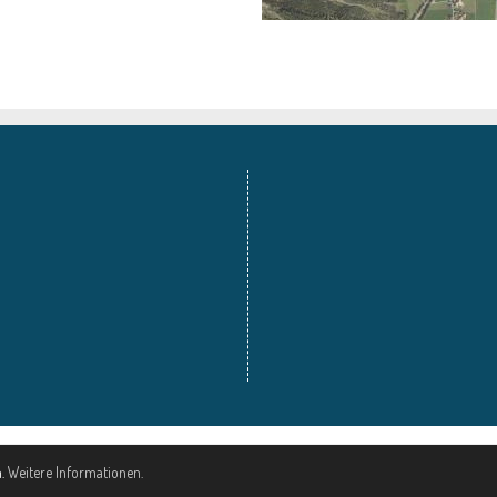
Impressum
|
Datenschutz
|
ennemoser advertising gmbh
n.
Weitere Informationen.