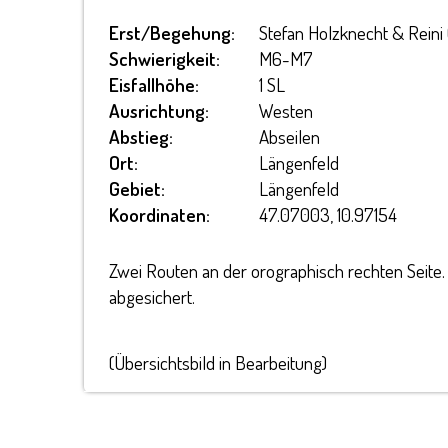
Erst/Begehung:
Stefan Holzknecht & Rein
Schwierigkeit:
M6-M7
Eisfallhöhe:
1 SL
Ausrichtung:
Westen
Abstieg:
Abseilen
Ort:
Längenfeld
Gebiet:
Längenfeld
Koordinaten:
47.07003, 10.97154
Zwei Routen an der orographisch rechten Seite
abgesichert.
(Übersichtsbild in Bearbeitung)