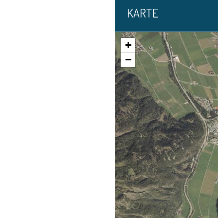
KARTE
+
−