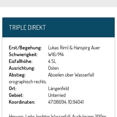
TRIPLE DIREKT
Erst/Begehung:
Lukas Riml & Hansjörg Auer
Schwierigkeit:
WI6/M4
Eisfallhöhe:
4 SL
Ausrichtung:
Osten
Abstieg:
Abseilen über Wasserfall
orographisch rechts.
Ort:
Längenfeld
Gebiet:
Unterried
Koordinaten:
47.08694, 10.94041
Hinweis: Links leichter Wasserfall. Auch knapp 200m