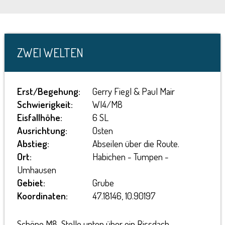
ZWEI WELTEN
Erst/Begehung:
Gerry Fiegl & Paul Mair
Schwierigkeit:
WI4/M8
Eisfallhöhe:
6 SL
Ausrichtung:
Osten
Abstieg:
Abseilen über die Route.
Ort:
Habichen - Tumpen -
Umhausen
Gebiet:
Grube
Koordinaten:
47.18146, 10.90197
Schöne M8-Stelle unten über ein Rissdach.